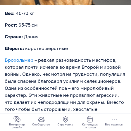
Вес:
40-70 кг
Рост:
65-75 см
Страна:
Дания
Шерсть:
короткошерстные
Брохольмер
– редкая разновидность мастифов,
которая почти исчезла во время Второй мировой
войны. Однако, несмотря на трудности, популяция
была спасена благодаря усилиям селекционеров.
Одна из особенностей пса – его миролюбивый
характер. Эти животные не проявляют агрессии,
что делает их неподходящими для охраны. Вместо
того чтобы быть сторожами, хвостатые
предпочитают просто наслаждаться жизнью и
находиться в окружении заботы и ласки. Их
Ветеринар
Сообщество
Страховка
Календарь
Все сервисы
онлайн
питомца
добродушный и мягкий характер делает их