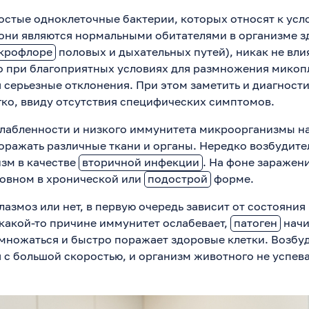
стые одноклеточные бактерии, которых относят к усл
о они являются нормальными обитателями в организме 
крофлоре
половых и дыхательных путей), никак не влия
о при благоприятных условиях для размножения микоп
я серьезные отклонения. При этом заметить и диагности
егко, ввиду отсутствия специфических симптомов.
лабленности и низкого иммунитета микроорганизмы н
оражать различные ткани и органы. Нередко возбудите
изм в качестве
вторичной инфекции
. На фоне заражен
новном в хронической или
подострой
форме.
лазмоз или нет, в первую очередь зависит от состояни
 какой-то причине иммунитет ослабевает,
патоген
начи
множаться и быстро поражает здоровые клетки. Возбу
 с большой скоростью, и организм животного не успева