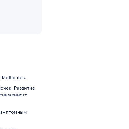
Mollicutes.
очек. Развитие
 сниженного
ссимптомным