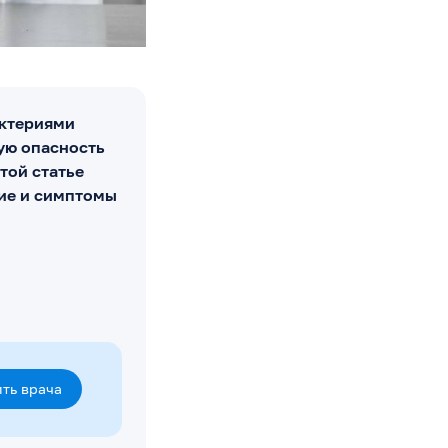
актериями
бую опасность
той статье
ние и симптомы
ть врача