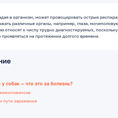
адая в организм, может провоцировать острые респир
ажать различные органы, например, глаза, мочеполову
ию относят к числу трудно диагностируемых, поскольк
е проявляться на протяжении долгого времени.
ние
у собак — что это за болезнь?
микоплазмоза
и пути заражения