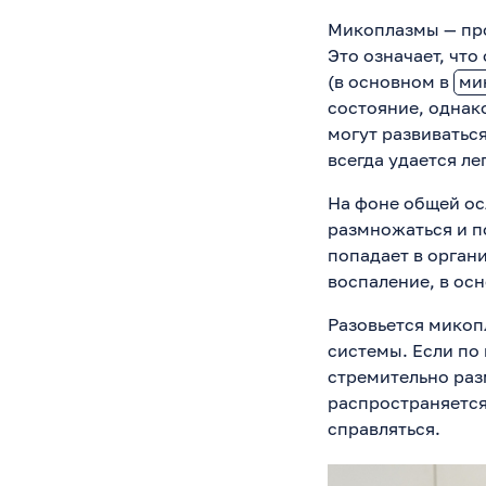
Микоплазмы — про
Это означает, чт
(в основном в
ми
состояние, однак
могут развиватьс
всегда удается л
На фоне общей ос
размножаться и п
попадает в орган
воспаление, в ос
Разовьется микоп
системы. Если по
стремительно раз
распространяется
справляться.