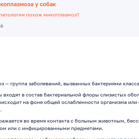
коплазмоза у собак
 патологии похож микоплазмоз?
сё
 — группа заболеваний, вызванных бактериями класса 
 входят в состав бактериальной флоры слизистых обол
оисходит на фоне общей ослабленности организма или
.
ражается во время контакта с больным животным, бе
ом или с инфицированными предметами.