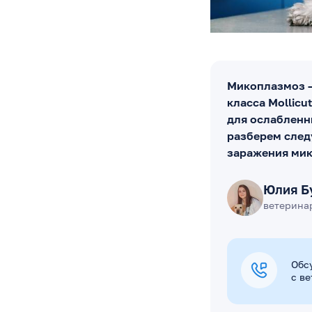
Микоплазмоз —
класса Mollicu
для ослабленн
разберем след
заражения ми
Юлия Б
ветерина
Обс
с в