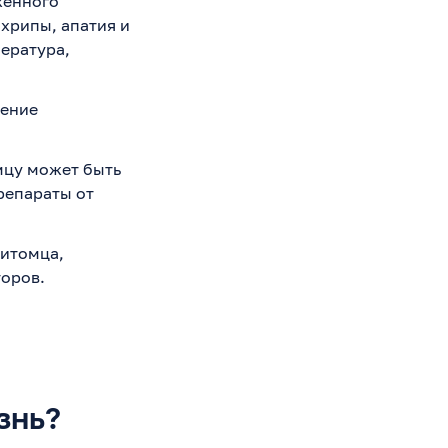
женного
 хрипы, апатия и
пература,
ление
мцу может быть
репараты от
питомца,
оров.
знь?