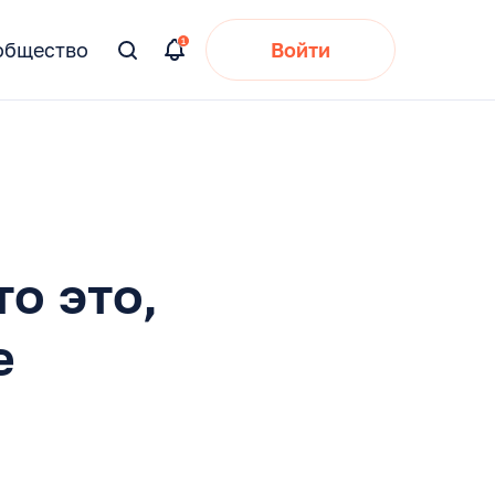
общество
Войти
Вы
искали:
о это,
е