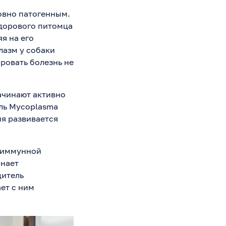
овно патогенным.
здорового питомца
я на его
лазм у собаки
ровать болезнь не
ачинают активно
ль Mycoplasma
ия развивается
я иммунной
нает
дитель
ет с ним