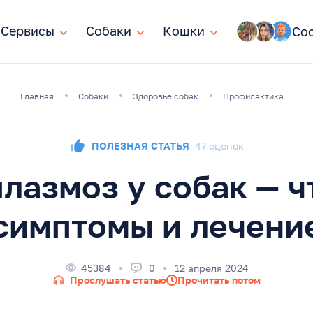
Сервисы
Сервисы
Собаки
Собаки
Кошки
Кошки
Со
Главная
Собаки
Здоровье собак
Профилактика
ПОЛЕЗНАЯ СТАТЬЯ
47 оценок
лазмоз у собак — чт
симптомы и лечени
45384
0
12 апреля 2024
Прослушать статью
Прочитать потом