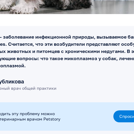
 заболевание инфекционной природы, вызываемое б
tes. Считается, что эти возбудители представляют осо
ых животных и питомцев с хроническими недугами. В э
ующие вопросы: что такое микоплазмоз у собак, лече
коплазмой.
убликова
рный врач общей практики
удить эту проблему можно
Спроси
етеринарным врачом Petstory