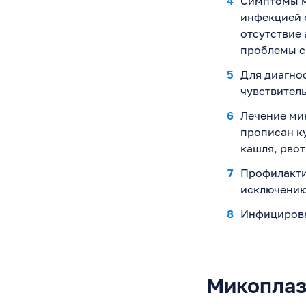
Симптомы м
инфекцией 
отсутствие 
проблемы с
Для диагно
чувствител
Лечение ми
прописан к
кашля, рвоты
Профилакти
исключению
Инфицирова
Микоплазм