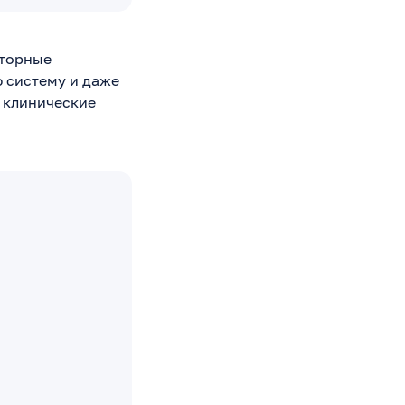
аторные
ю систему и даже
у клинические