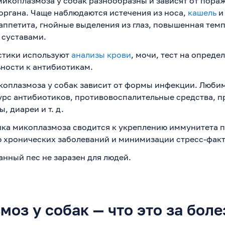
икоплазмоза у собак разнообразны и зависят от пора
органа. Чаще наблюдаются истечения из носа,
кашель
и
аппетита, гнойные выделения из глаз, повышенная тем
 суставами.
стики используют
анализы крови
, мочи, тест на опреде
ьности к антибиотикам.
коплазмоза у собак зависит от формы инфекции. Люби
урс антибиотиков, противовоспалительные средства, п
, диареи и т. д.
ка микоплазмоза сводится к укреплению иммунитета 
 хронических заболеваний и минимизации стресс-факт
нный пес не заразен для людей.
оз у собак — что это за боле