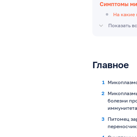
Симптомы ми
На какие
Показать в
Главное
Микоплазмоз
Микоплазмы
болезни пр
иммунитета
Питомец за
переносчик