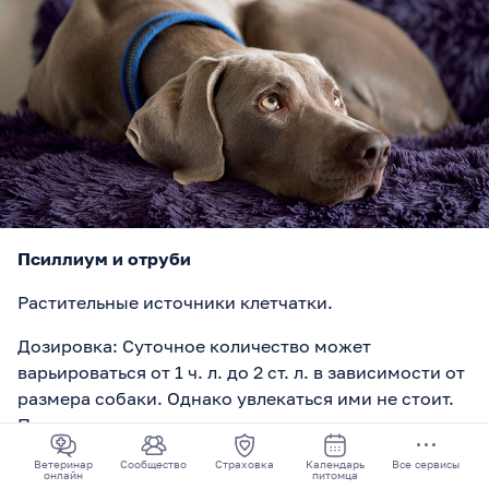
Псиллиум и отруби
Растительные источники клетчатки.
Дозировка: Суточное количество может
варьироваться от 1 ч. л. до 2 ст. л. в зависимости от
размера собаки. Однако увлекаться ими не стоит.
Принимать лучше в запаренном виде или вместе с
едой.
Ветеринар
Сообщество
Страховка
Календарь
Все сервисы
онлайн
питомца