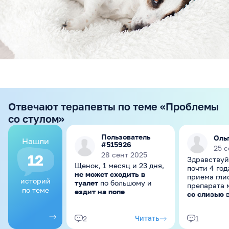
Отвечают терапевты по теме «Проблемы
со стулом»
Пользователь
Оль
Нашли
#515926
25 с
28 сент 2025
12
Здравствуй
Щенок, 1 месяц и 23 дня,
почти 4 год
не может сходить в
приема гли
историй
туалет
по большому и
препарата 
по теме
ездит на попе
со слизью
в
(паразитов 
наблюдаю).
Читать
2
1
кушает как
можно оста