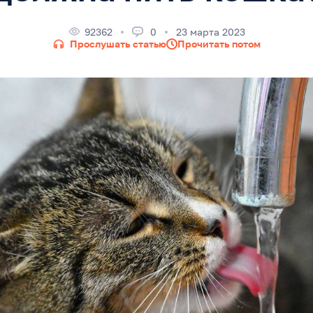
92362
0
23 марта 2023
Прослушать статью
Прочитать потом