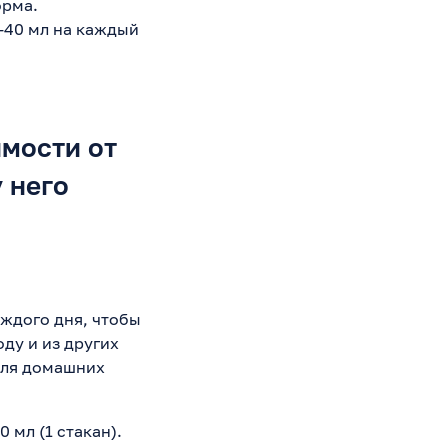
орма.
-40 мл на каждый
имости от
 него
аждого дня, чтобы
оду и из других
для домашних
 мл (1 стакан).