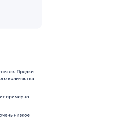
тся ее. Предки
ого количества
жит примерно
очень низкое