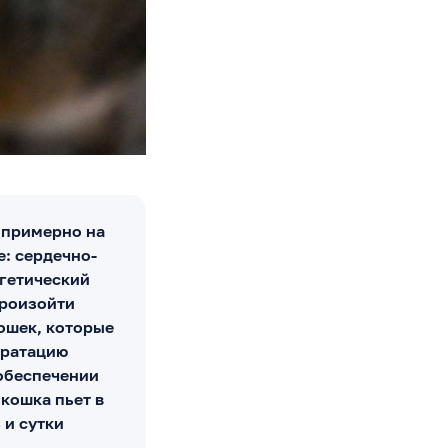
 примерно на
: сердечно-
ргетический
произойти
ошек, которые
дратацию
 обеспечении
кошка пьет в
 и сутки