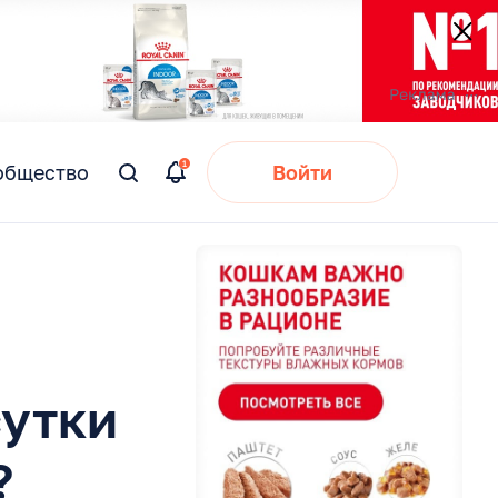
общество
Войти
Вы
искали:
сутки
?