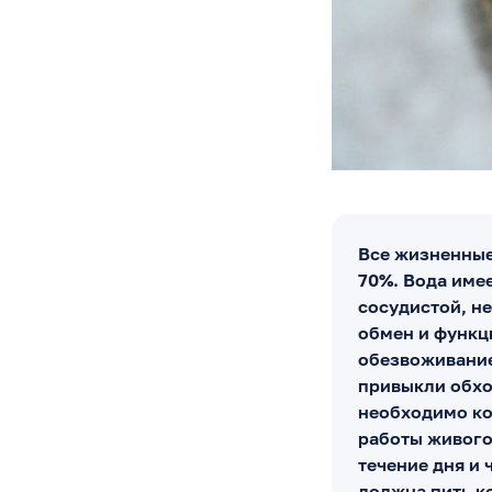
Все жизненные
70%. Вода име
сосудистой, не
обмен и функц
обезвоживание
привыкли обхо
необходимо ко
работы живого
течение дня и 
должна пить к