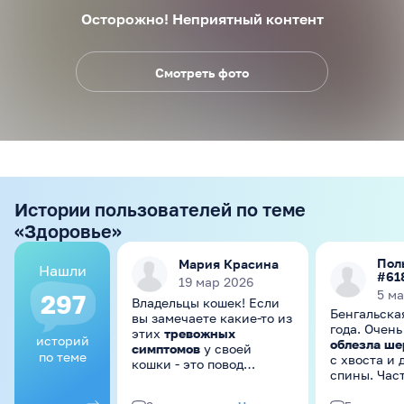
Осторожно! Неприятный контент
Смотреть фото
Истории пользователей по теме
«Здоровье»
Пол
Мария Красина
Нашли
#61
19 мар 2026
5 м
297
Владельцы кошек! Если
Бенгальска
вы замечаете какие-то из
года. Очень
этих
тревожных
историй
облезла ше
симптомов
у своей
по теме
с хвоста и др середины
кошки - это повод
спины. Час
обратиться к
вылизывае
ветеринару. Вот общий