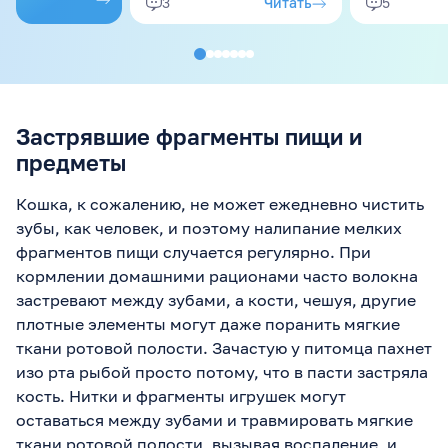
зубами шер
Читать
3
5
список "от головы до
паразитов
пят": ....
регулярно 
Застрявшие фрагменты пищи и
предметы
Кошка, к сожалению, не может ежедневно чистить
зубы, как человек, и поэтому налипание мелких
фрагментов пищи случается регулярно. При
кормлении домашними рационами часто волокна
застревают между зубами, а кости, чешуя, другие
плотные элементы могут даже поранить мягкие
ткани ротовой полости. Зачастую у питомца пахнет
изо рта рыбой просто потому, что в пасти застряла
кость. Нитки и фрагменты игрушек могут
оставаться между зубами и травмировать мягкие
ткани ротовой полости, вызывая воспаление, и,