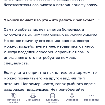
безотлагательного визита к ветеринарному врачу.
У кошки воняет изо рта – что делать с запахом?
Сам по себе запах не является болезнью, и
бороться с ним нет совершенно никакого смысла.
Но поняв причину его возникновения, всегда
можно, воздействуя на нее, избавиться от него.
Иногда владелец способен справиться сам, а
иногда для этого потребуется помощь
специалиста.
Если у кота неприятно пахнет изо рта кормом, то
можно поменять его на другой вид или тип
питания. Например, часто, запах рыбного корма
раздражает владельцев. Не пренебрегайте
гигиеной. Кошкам, как и всем остальным, нужно
регулярно чистить зубы, чтобы избежать
Ветеринар
Сообщество
Календарь
Страховка
Все сервисы
онлайн
питомца