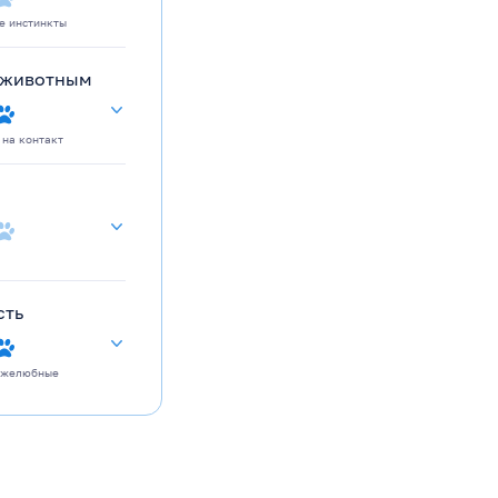
е инстинкты
 животным
 на контакт
сть
ужелюбные