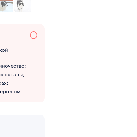
кой
иночество;
ля охраны;
ках;
лергеном.