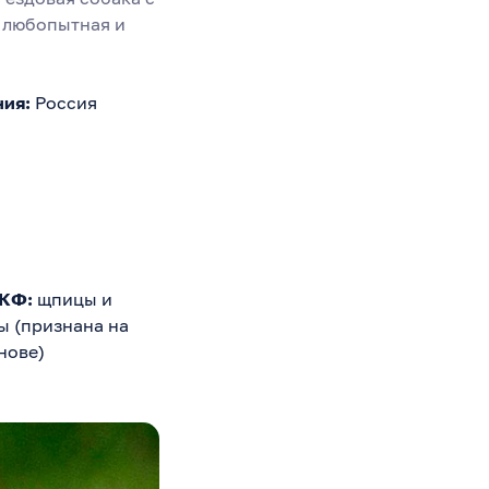
 любопытная и
ния:
Россия
МКФ:
щпицы и
 (признана на
нове)