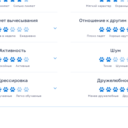
линяют
Сильно линяют
Мягкий характер
Охранны
ует вычесывания
Отношение к другим
за в неделю
Ежедневно
Плохо ладят
Хорошо идут
Активность
Шум
окойные
Активные
Тихие
Шумные
Дрессировка
Дружелюбно
учаемые
Легко обучаемые
Менее дружелюбные
Др