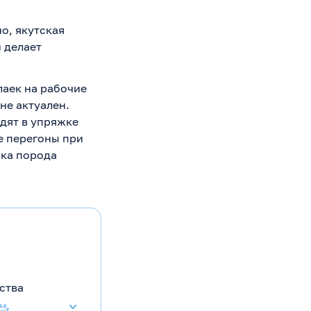
о, якутская
 делает
лаек на рабочие
не актуален.
дят в упряжке
е перегоны при
ока порода
ства