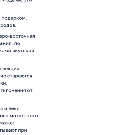
м подарком.
ародов.
веро-восточная
ания, по
ками якутской
селекция
ние стараются
ки,
отклонения от
с и веки
оса может стать
 может
итывают при