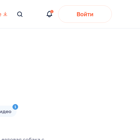
е
Войти
Вы
искали:
1
идео
 ездовая собака с