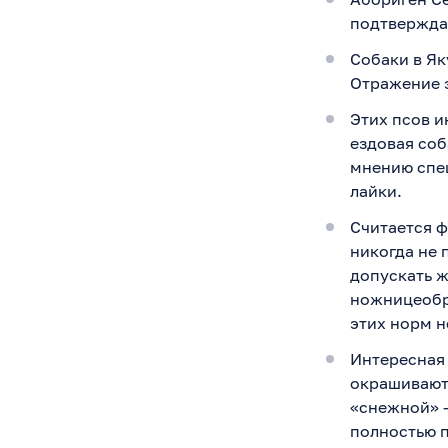
подтвержда
Собаки в Як
Отражение э
Этих псов и
ездовая соб
мнению спе
лайки.
Считается 
никогда не 
допускать 
ножницеоб
этих норм н
Интересная 
окрашиваютс
«снежной» –
полностью п