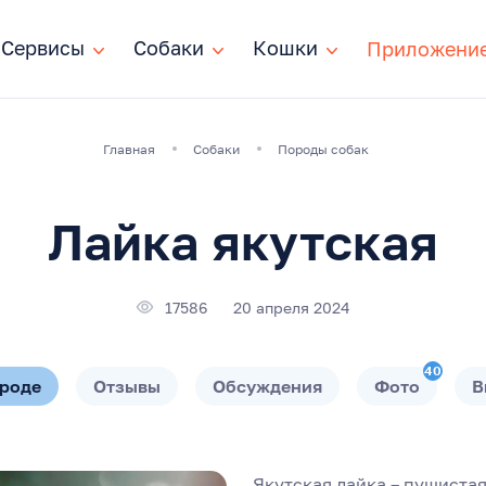
Сервисы
Сервисы
Собаки
Собаки
Кошки
Кошки
Приложени
Главная
Собаки
Породы собак
Лайка якутская
17586
20 апреля 2024
40
ороде
Отзывы
Обсуждения
Фото
В
Якутская лайка – пушистая