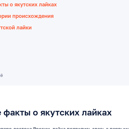
ты о якутских лайках
еории происхождения
тской лайки
сё
 факты о якутских лайках
веро-востока России, лайка появились здесь с первым