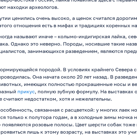
ют находки археологов.
утии ценились очень высоко, а щенок считался дороги
того отношения есть в мифах и традициях коренных н
ногда называют иначе – колымо-индигирская лайка, се
ака. Однако это неверно. Породы, носившие такие назв
циалистов, занимающихся разведением, являются пред
формирующейся породой. В условиях крайнего Севера 
проводилась. Она начата около 20 лет назад. В разведе
животных, имеющих полностью прокрашенные носы и ве
разный
прикус
, полную зубную формулу. На выставках 
е считают недостатком, хотя и нежелательны.
особенность, связанная с расцветкой: у многих лаек но
я только к полутора годам, а в холодные зимы мочка н
 появляются розовые полосы. Цвет шерсти собак тоже
роявиться лишь к этому возрасту, на выставках это уч