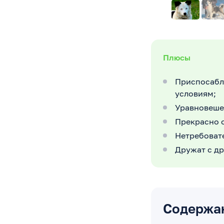
Плюсы
Приспосабл
условиям;
Уравновеше
Прекрасно о
Нетребовате
Дружат с д
Содержа