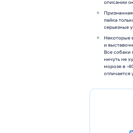
описании о
Признанная
лайка тольк
серьезные у
Некоторые в
и выставочн
Все собаки 
ничуть не х
морозе в -4
отличается 