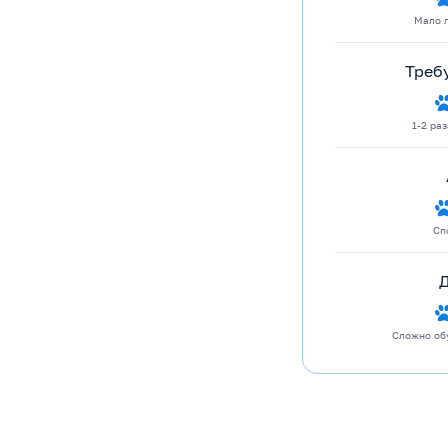
Мало 
Треб
1-2 ра
Сп
Сложно об