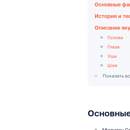
Основные фак
История и т
Описание яку
Голова
Глаза
Уши
Шея
Показать в
Основные
Абориген Се