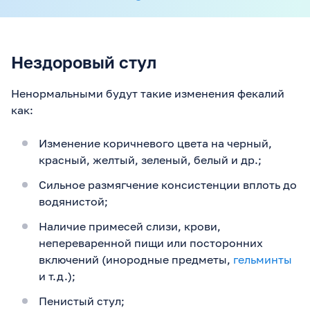
нибудь. Кот
домашний, 
выходим гу
активность:
Нездоровый стул
слабость ес
температур
нет, шерсть
Ненормальными будут такие изменения фекалий
холодный, 
горячие.
как:
Изменение коричневого цвета на черный,
красный, желтый, зеленый, белый и др.;
Сильное размягчение консистенции вплоть до
водянистой;
Наличие примесей слизи, крови,
непереваренной пищи или посторонних
включений (инородные предметы,
гельминты
и т.д.);
Пенистый стул;