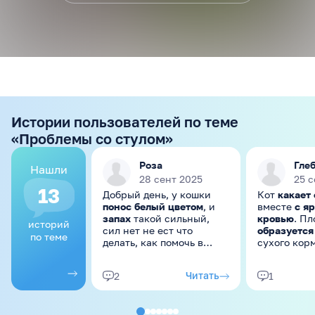
Истории пользователей по теме
«Проблемы со стулом»
Роза
Гле
Нашли
28 сент 2025
25 с
13
Добрый день, у кошки
Кот
какает
понос белый цветом
, и
вместе
с я
запах
такой сильный,
кровью
. П
историй
сил нет не ест что
образуется
по теме
делать, как помочь в
сухого корм
домашних условиях?
последнее 
заметили, 
Читать
2
1
немного бл
редко блев
блевал от ш
траву ел, и